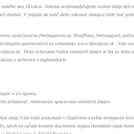
i mladšie ako 18 rokov. Vedome nezhromažďujeme osobné údaje detí mla
ich databáz. V prípade ak rodič alebo zákonný zástupca bude mať podo
rnou spoločnosťou (Webkaprevas.sk, WordPress, Websupport), pričom 
ným údajom) spravovaných na webstránke www.stkvajnory.sk . Vaše oso
vajnory.sk . Doba uchovania Vašich osobných údajov je iba po dobu 
kona o archívoch a registratúrach.
adať o ich úpravu,
bo požadovať obmedzenie spracúvania osobných údajov
é údaje Vám budú poskytnuté v čitateľnom a bežne dostupnom form
y, návrh na začatie konania dozornému orgánu (kontaktné údaje dozo
. Skalická cesta 5, 831 02 Bratislava.