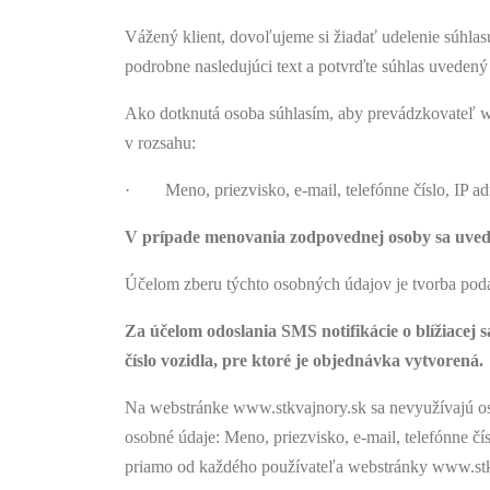
Vážený klient, dovoľujeme si žiadať udelenie súhla
podrobne nasledujúci text a potvrďte súhlas uvedený
Ako dotknutá osoba súhlasím, aby prevádzkovateľ we
v rozsahu:
· Meno, priezvisko, e-mail, telefónne číslo, IP ad
V prípade menovania zodpovednej osoby sa uvedi
Účelom zberu týchto osobných údajov je tvorba poda
Za účelom odoslania SMS notifikácie o blížiacej s
číslo vozidla, pre ktoré je objednávka vytvorená.
Na webstránke www.stkvajnory.sk sa nevyužívajú oso
osobné údaje: Meno, priezvisko, e-mail, telefónne č
priamo od každého používateľa webstránky www.stkv