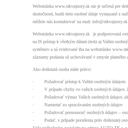
Webstránka www.stkvajnory.sk nie je určená pre det
skutočnosti, budú tieto osobné údaje vymazané z naš
môžete nás kontaktovať na mail: info@stkvajnory.sk
Webstránka www.stkvajnory.sk je podporovaná exte
na IS prístup k všetkým dátam (teda aj Vašim osob
systémov a sú evidované iba na webstránke www.stk
záznamy podania sú uchovávané v zmysle platného zá
Ako dotknutá osoba máte právo:
· Požadovať prístup k Vašim osobným údajom
· V prípade chyby vo vašich osobných údajov, ži
· Požadovať výmaz Vašich osobných údajov, ale
· Namietať zo spracúvaním osobných údajov
· Požadovať prenosnosť osobných údajov – osobn
· Podať, v prípade porušenia práv dotknutej osob
Vaše požiadavky zasielajte na adresu AUTO TK s. r. o