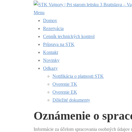
Prejsť
na
Menu
obsah
Domov
Rezervácia
Cenník technických kontrol
Príprava na STK
Kontakt
Novinky
Odkazy
Notifikácia o platnosti STK
Overenie TK
Overenie EK
Dôležité dokumenty
Oznámenie o sprac
Informácie za účelom spracovania osobných údajov