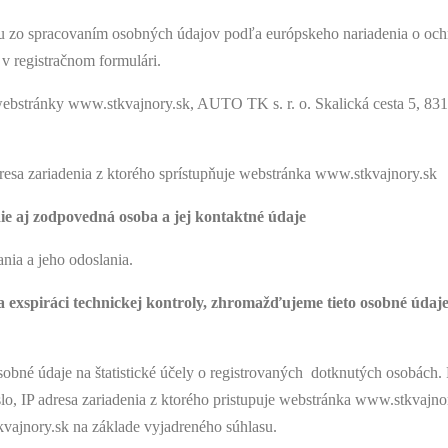
su zo spracovaním osobných údajov podľa európskeho nariadenia o och
 v registračnom formulári.
bstránky www.stkvajnory.sk, AUTO TK s. r. o. Skalická cesta 5, 831 
resa zariadenia z ktorého sprístupňuje webstránka www.stkvajnory.sk
e aj zodpovedná osoba a jej kontaktné údaje
nia a jeho odoslania.
a exspiráci technickej kontroly, zhromažďujeme tieto osobné údaje:
bné údaje na štatistické účely o registrovaných dotknutých osobách. 
íslo, IP adresa zariadenia z ktorého pristupuje webstránka www.stkvajn
ajnory.sk na základe vyjadreného súhlasu.