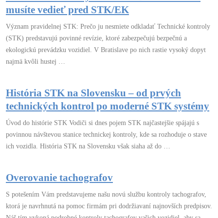
musíte vedieť pred STK/EK
Význam pravidelnej STK: Prečo ju nesmiete odkladať Technické kontroly
(STK) predstavujú povinné revízie, ktoré zabezpečujú bezpečnú a
ekologickú prevádzku vozidiel. V Bratislave po nich rastie vysoký dopyt
najmä kvôli hustej …
História STK na Slovensku – od prvých
technických kontrol po moderné STK systémy
Úvod do histórie STK Vodiči si dnes pojem STK najčastejšie spájajú s
povinnou návštevou stanice technickej kontroly, kde sa rozhoduje o stave
ich vozidla. História STK na Slovensku však siaha až do …
Overovanie tachografov
S potešením Vám predstavujeme našu novú službu kontroly tachografov,
ktorá je navrhnutá na pomoc firmám pri dodržiavaní najnovších predpisov.
Náš tím vykoná podrobné kontroly tachografov vašich vozidiel, aby sa