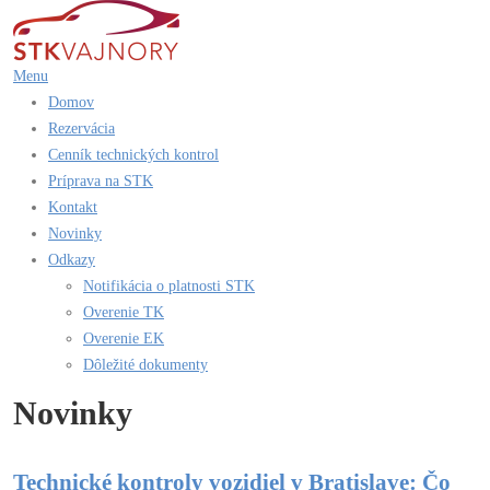
Prejsť
na
obsah
Menu
Domov
Rezervácia
Cenník technických kontrol
Príprava na STK
Kontakt
Novinky
Odkazy
Notifikácia o platnosti STK
Overenie TK
Overenie EK
Dôležité dokumenty
Novinky
Novinky
Technické kontroly vozidiel v Bratislave: Čo